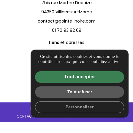
7bis rue Marthe Debaize
94350 Villiers-sur-Marne
contact@pointe-noire.com
01 70 93 92 69
Liens et adresses
Informations complémentaires
Ce site utilise des cookies et vous donne le
Mentions légales
contrôle sur ceux que vous souhaitez activer
Politique de confidentialité
Tout accepter
Conditions générales de vente
Barème d'honoraires
Tout refuser
Flux RSS
Gestion des cookies
Personnaliser
mail
call
CONTACTEZ-NOUS
01 70 93 92 69