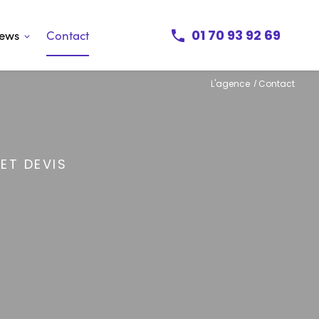
01 70 93 92 69
ews
Contact
L'agence
Contact
ET DEVIS
POINTE NOIRE
7bis rue Marthe Debaize