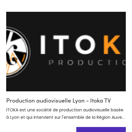
Production audiovisuelle Lyon - Itoka TV
ITOKA est une société de production audiovisuelle basée
à Lyon et qui intervient sur l'ensemble de la Région Auve...