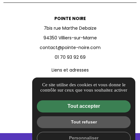
POINTE NOIRE
7bis rue Marthe Debaize
94350 Villiers-sur-Marne
contact@pointe-noire.com
01 70 93 92 69
Liens et adresses
Informations complémentaires
Ce site utilise des cookies et vous donne le
Mentions légales
contrôle sur ceux que vous souhaitez activer
Politique de confidentialité
Tout accepter
Conditions générales de vente
Barème d'honoraires
Tout refuser
Flux RSS
Gestion des cookies
Personnaliser
mail
call