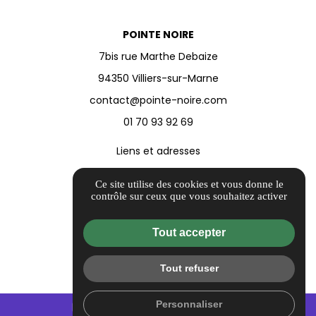
POINTE NOIRE
7bis rue Marthe Debaize
94350 Villiers-sur-Marne
contact@pointe-noire.com
01 70 93 92 69
Liens et adresses
Informations complémentaires
Ce site utilise des cookies et vous donne le
Mentions légales
contrôle sur ceux que vous souhaitez activer
Politique de confidentialité
Tout accepter
Conditions générales de vente
Barème d'honoraires
Tout refuser
Flux RSS
Gestion des cookies
Personnaliser
mail
call